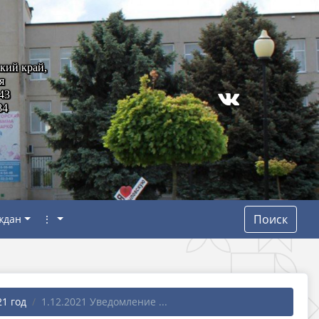
кий край,
я
43
84
Поиск
ждан
⋮
21 год
1.12.2021 Уведомление ...