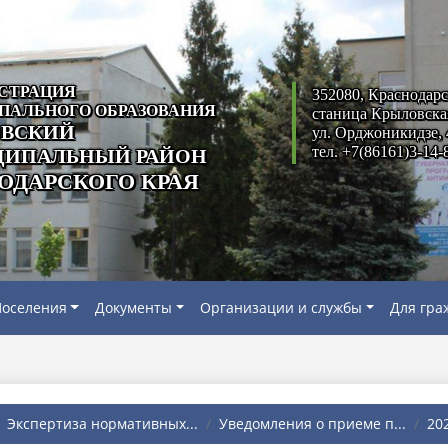
СТРАЦИЯ
352080, Краснодарс
ПАЛЬНОГО ОБРАЗОВАНИЯ
станица Крыловска
ВСКИЙ
ул. Орджоникидзе, 
тел. +7(86161)3-14-
ИПАЛЬНЫЙ РАЙОН
ОДАРСКОГО КРАЯ
оселения
Документы
Организации и службы
Для гра
Экспертиза нормативных...
Уведомления о приеме п...
20