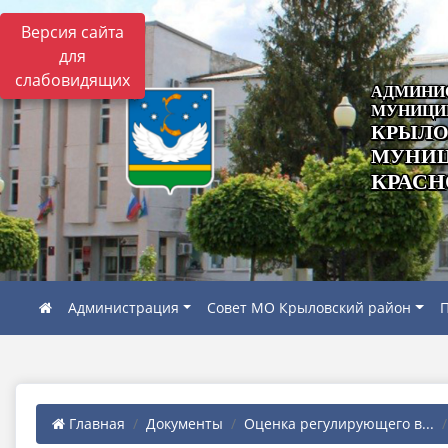
Версия сайта
для
слабовидящих
АДМИНИ
МУНИЦИ
КРЫЛО
МУНИЦ
КРАСН
Администрация
Совет МО Крыловский район
П
Главная
Документы
Оценка регулирующего в...