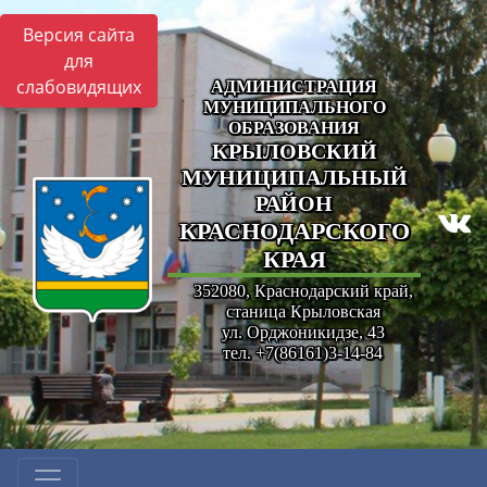
Версия сайта
для
слабовидящих
АДМИНИСТРАЦИЯ
МУНИЦИПАЛЬНОГО
ОБРАЗОВАНИЯ
КРЫЛОВСКИЙ
МУНИЦИПАЛЬНЫЙ
РАЙОН
КРАСНОДАРСКОГО
КРАЯ
352080, Краснодарский край,
станица Крыловская
ул. Орджоникидзе, 43
тел. +7(86161)3-14-84