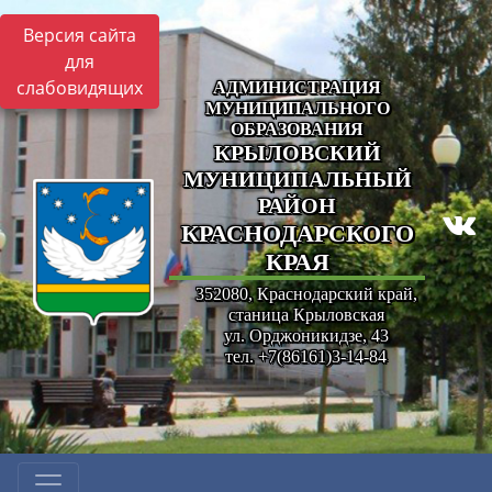
Версия сайта
для
слабовидящих
АДМИНИСТРАЦИЯ
МУНИЦИПАЛЬНОГО
ОБРАЗОВАНИЯ
КРЫЛОВСКИЙ
МУНИЦИПАЛЬНЫЙ
РАЙОН
КРАСНОДАРСКОГО
КРАЯ
352080, Краснодарский край,
станица Крыловская
ул. Орджоникидзе, 43
тел. +7(86161)3-14-84