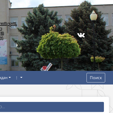
кий край,
я
43
84
Поиск
ждан
⋮
...