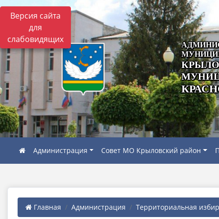
Версия сайта
для
слабовидящих
АДМИНИ
МУНИЦИ
КРЫЛО
МУНИЦ
КРАСН
Администрация
Совет МО Крыловский район
П
Главная
Администрация
Территориальная избира