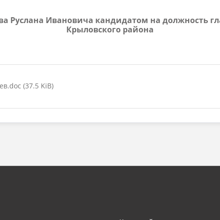
еева Руслана Ивановича кандидатом на должность г
Крыловского района
.doc (37.5 KiB)