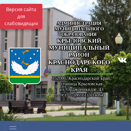
Версия сайта
для
слабовидящих
АДМИНИСТРАЦИЯ
МУНИЦИПАЛЬНОГО
ОБРАЗОВАНИЯ
КРЫЛОВСКИЙ
МУНИЦИПАЛЬНЫЙ
РАЙОН
КРАСНОДАРСКОГО
КРАЯ
352080, Краснодарский край,
станица Крыловская
ул. Орджоникидзе, 43
тел. +7(86161)3-14-84