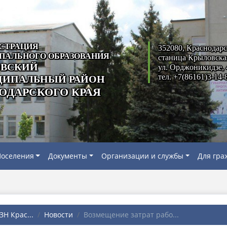
СТРАЦИЯ
352080, Краснодарс
ПАЛЬНОГО ОБРАЗОВАНИЯ
станица Крыловска
ВСКИЙ
ул. Орджоникидзе, 
тел. +7(86161)3-14-
ИПАЛЬНЫЙ РАЙОН
ОДАРСКОГО КРАЯ
оселения
Документы
Организации и службы
Для гра
Н Крас...
Новости
Возмещение затрат рабо...