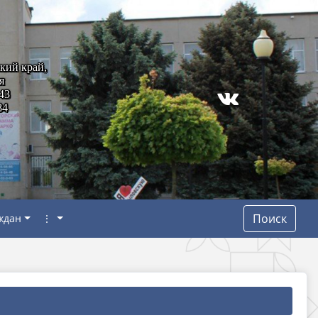
кий край,
я
43
84
Поиск
ждан
⋮