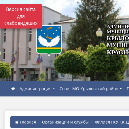
Версия сайта
для
слабовидящих
АДМИНИ
МУНИЦИ
КРЫЛО
МУНИЦ
КРАСН
Администрация
Совет МО Крыловский район
П
Главная
Организации и службы
Филиал ГКУ КК ЦЗ