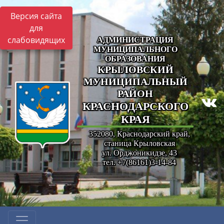
Версия сайта
для
слабовидящих
АДМИНИСТРАЦИЯ
МУНИЦИПАЛЬНОГО
ОБРАЗОВАНИЯ
КРЫЛОВСКИЙ
МУНИЦИПАЛЬНЫЙ
РАЙОН
КРАСНОДАРСКОГО
КРАЯ
352080, Краснодарский край,
станица Крыловская
ул. Орджоникидзе, 43
тел. +7(86161)3-14-84