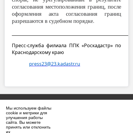
согласования местоположения границ, после
оформления акта согласования границ
разрешаются в судебном порядке.
__________________________________________________________
Пресс-служба филиала ППК «Роскадастр» по
Краснодарскому краю
press23@23.kadastr.ru
Мы используем файлы
cookie и метрики для
улучшения работы
сайта. Вы можете
принять или отклонить
2026 г. krilovskaya.ru
их.
Вход