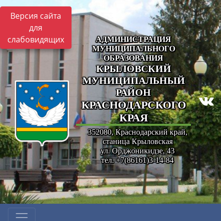
Версия сайта
для
слабовидящих
АДМИНИСТРАЦИЯ
МУНИЦИПАЛЬНОГО
ОБРАЗОВАНИЯ
КРЫЛОВСКИЙ
МУНИЦИПАЛЬНЫЙ
РАЙОН
КРАСНОДАРСКОГО
КРАЯ
352080, Краснодарский край,
станица Крыловская
ул. Орджоникидзе, 43
тел. +7(86161)3-14-84