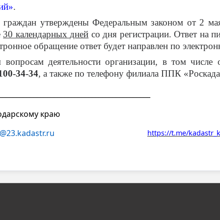
ий»
.
й граждан утверждены Федеральным законом от 2 м
е
30 календарных дней
со дня регистрации. Ответ на п
тронное обращение ответ будет направлен по электрон
 вопросам деятельности организации, в том числе 
100-34-34
, а также по телефону филиала ППК «Роскад
____________________________________________
одарскому краю
@23.kadastr.ru
https://t.me/kadastr