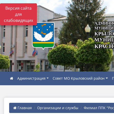
Версия сайта
для
слабовидящих
АДМИНИ
МУНИЦИ
КРЫЛО
МУНИЦ
КРАСН
Администрация
Совет МО Крыловский район
П
Главная
Организации и службы
Филиал ППК "Роск