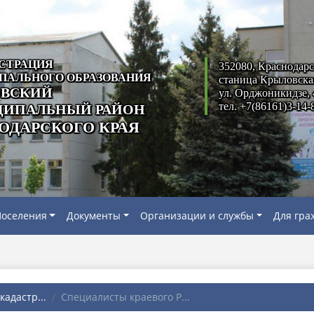
СТРАЦИЯ
352080, Краснодарс
ПАЛЬНОГО ОБРАЗОВАНИЯ
станица Крыловска
ВСКИЙ
ул. Орджоникидзе, 
тел. +7(86161)3-14-
ИПАЛЬНЫЙ РАЙОН
ОДАРСКОГО КРАЯ
оселения
Документы
Организации и службы
Для гра
адастр...
Специалисты краевого Р...