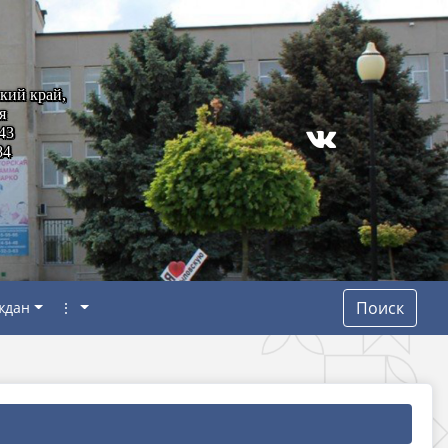
кий край,
я
43
84
Поиск
ждан
⋮