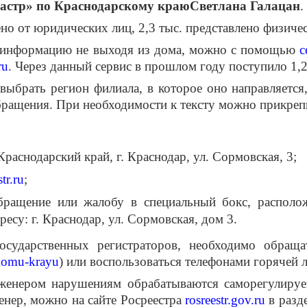
дастр» по Краснодарскому краюСветлана Галацан
.
о от юридических лиц, 2,3 тыс. представлено физическ
 информацию не выходя из дома, можно с помощью
с
ru
. Через данный сервис в прошлом году поступило 1,
брать регион филиала, в которое оно направляется,
обращения. При необходимости к тексту можно прикреп
раснодарский край, г. Краснодар, ул. Сормовская, 3;
tr.ru
;
 обращение или жалобу в специальный бокс, распол
есу: г. Краснодар, ул. Сормовская, дом 3.
сударственных регистраторов, необходимо обращат
skomu-krayu
) или воспользоваться телефонами горячей 
енером нарушениям обрабатываются саморегулируемо
енер, можно на сайте Росреестра
rosreestr.gov.ru
в разд