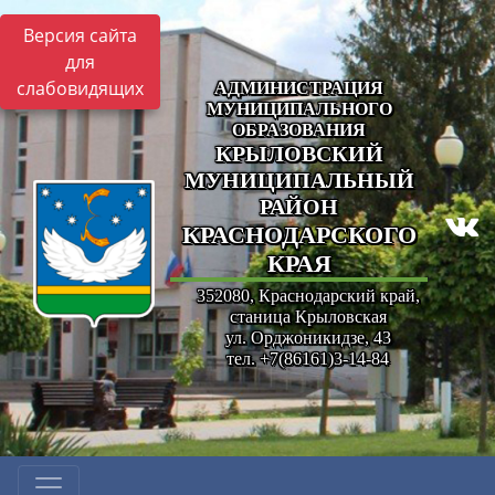
Версия сайта
для
слабовидящих
АДМИНИСТРАЦИЯ
МУНИЦИПАЛЬНОГО
ОБРАЗОВАНИЯ
КРЫЛОВСКИЙ
МУНИЦИПАЛЬНЫЙ
РАЙОН
КРАСНОДАРСКОГО
КРАЯ
352080, Краснодарский край,
станица Крыловская
ул. Орджоникидзе, 43
тел. +7(86161)3-14-84