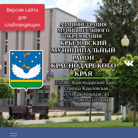
Версия сайта
для
слабовидящих
АДМИНИСТРАЦИЯ
МУНИЦИПАЛЬНОГО
ОБРАЗОВАНИЯ
КРЫЛОВСКИЙ
МУНИЦИПАЛЬНЫЙ
РАЙОН
КРАСНОДАРСКОГО
КРАЯ
352080, Краснодарский край,
станица Крыловская
ул. Орджоникидзе, 43
тел. +7(86161)3-14-84