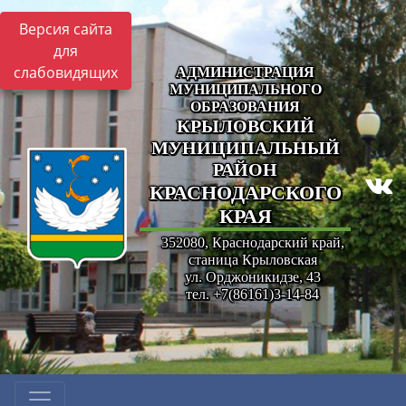
Версия сайта
для
слабовидящих
АДМИНИСТРАЦИЯ
МУНИЦИПАЛЬНОГО
ОБРАЗОВАНИЯ
КРЫЛОВСКИЙ
МУНИЦИПАЛЬНЫЙ
РАЙОН
КРАСНОДАРСКОГО
КРАЯ
352080, Краснодарский край,
станица Крыловская
ул. Орджоникидзе, 43
тел. +7(86161)3-14-84