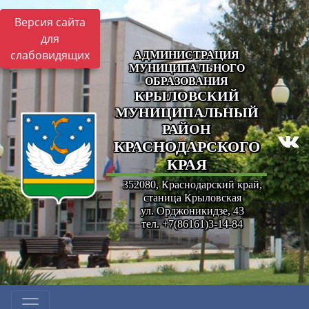
Версия сайта
для
слабовидящих
АДМИНИСТРАЦИЯ
МУНИЦИПАЛЬНОГО
ОБРАЗОВАНИЯ
КРЫЛОВСКИЙ
МУНИЦИПАЛЬНЫЙ
РАЙОН
КРАСНОДАРСКОГО
КРАЯ
352080, Краснодарский край,
станица Крыловская
ул. Орджоникидзе, 43
тел. +7(86161)3-14-84