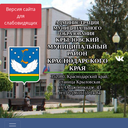
Версия сайта
для
слабовидящих
АДМИНИСТРАЦИЯ
МУНИЦИПАЛЬНОГО
ОБРАЗОВАНИЯ
КРЫЛОВСКИЙ
МУНИЦИПАЛЬНЫЙ
РАЙОН
КРАСНОДАРСКОГО
КРАЯ
352080, Краснодарский край,
станица Крыловская
ул. Орджоникидзе, 43
тел. +7(86161)3-14-84