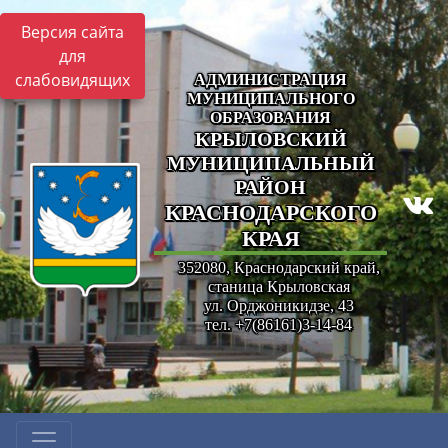
Версия сайта
для
слабовидящих
АДМИНИСТРАЦИЯ
МУНИЦИПАЛЬНОГО
ОБРАЗОВАНИЯ
КРЫЛОВСКИЙ
МУНИЦИПАЛЬНЫЙ
РАЙОН
КРАСНОДАРСКОГО
КРАЯ
352080, Краснодарский край,
станица Крыловская
ул. Орджоникидзе, 43
тел. +7(86161)3-14-84