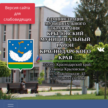
Версия сайта
для
слабовидящих
АДМИНИСТРАЦИЯ
МУНИЦИПАЛЬНОГО
ОБРАЗОВАНИЯ
КРЫЛОВСКИЙ
МУНИЦИПАЛЬНЫЙ
РАЙОН
КРАСНОДАРСКОГО
КРАЯ
352080, Краснодарский край,
станица Крыловская
ул. Орджоникидзе, 43
тел. +7(86161)3-14-84