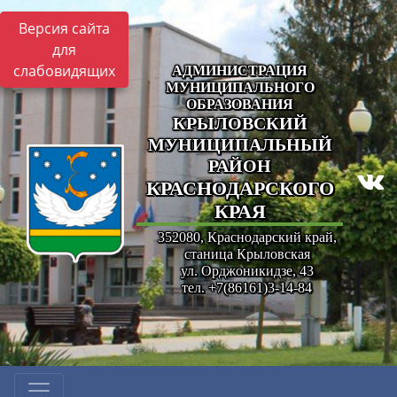
Версия сайта
для
слабовидящих
АДМИНИСТРАЦИЯ
МУНИЦИПАЛЬНОГО
ОБРАЗОВАНИЯ
КРЫЛОВСКИЙ
МУНИЦИПАЛЬНЫЙ
РАЙОН
КРАСНОДАРСКОГО
КРАЯ
352080, Краснодарский край,
станица Крыловская
ул. Орджоникидзе, 43
тел. +7(86161)3-14-84