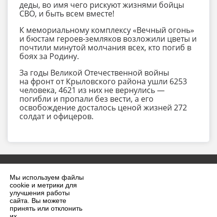
деды, во имя чего рискуют жизнями бойцы
СВО, и быть всем вместе!
К мемориальному комплексу «Вечный огонь»
и бюстам героев-земляков возложили цветы и
почтили минутой молчания всех, кто погиб в
боях за Родину.
За годы Великой Отечественной войны
на фронт от Крыловского района ушли 6253
человека, 4621 из них не вернулись —
погибли и пропали без вести, а его
освобождение досталось ценой жизней 272
солдат и офицеров.
Мы используем файлы
cookie и метрики для
улучшения работы
сайта. Вы можете
принять или отклонить
2026 г. krilovskaya.ru
их.