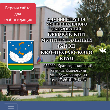
Версия сайта
для
слабовидящих
АДМИНИСТРАЦИЯ
МУНИЦИПАЛЬНОГО
ОБРАЗОВАНИЯ
КРЫЛОВСКИЙ
МУНИЦИПАЛЬНЫЙ
РАЙОН
КРАСНОДАРСКОГО
КРАЯ
352080, Краснодарский край,
станица Крыловская
ул. Орджоникидзе, 43
тел. +7(86161)3-14-84