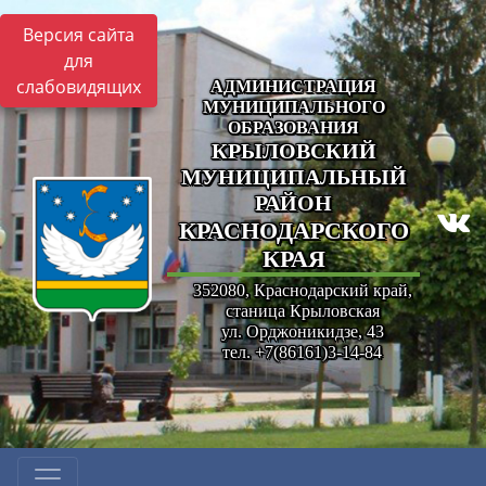
Версия сайта
для
слабовидящих
АДМИНИСТРАЦИЯ
МУНИЦИПАЛЬНОГО
ОБРАЗОВАНИЯ
КРЫЛОВСКИЙ
МУНИЦИПАЛЬНЫЙ
РАЙОН
КРАСНОДАРСКОГО
КРАЯ
352080, Краснодарский край,
станица Крыловская
ул. Орджоникидзе, 43
тел. +7(86161)3-14-84