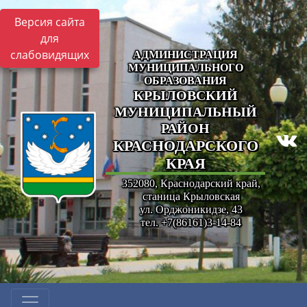
Версия сайта
для
слабовидящих
АДМИНИСТРАЦИЯ
МУНИЦИПАЛЬНОГО
ОБРАЗОВАНИЯ
КРЫЛОВСКИЙ
МУНИЦИПАЛЬНЫЙ
РАЙОН
КРАСНОДАРСКОГО
КРАЯ
352080, Краснодарский край,
станица Крыловская
ул. Орджоникидзе, 43
тел. +7(86161)3-14-84