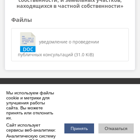
собственности, и земельных участков,
находящихся в частной собственности»
Файлы
уведомление о проведении
публичных консультаций (31.0 KiB)
Мы используем файлы
cookie и метрики для
улучшения работы
сайта. Вы можете
принять или отклонить
2026 г. krilovskaya.ru
их.
Вход
Карта сайта
Сайт использует
Политика обработки персональных данных
Принять
Отказаться
сервисы веб-аналитики:
Аналитическую систему