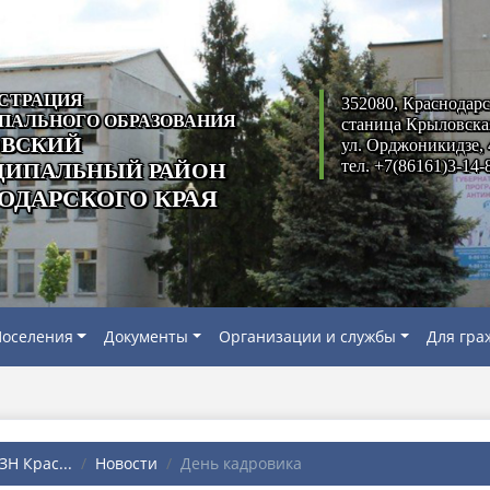
СТРАЦИЯ
352080, Краснодарс
ПАЛЬНОГО ОБРАЗОВАНИЯ
станица Крыловска
ВСКИЙ
ул. Орджоникидзе, 
тел. +7(86161)3-14-
ИПАЛЬНЫЙ РАЙОН
ОДАРСКОГО КРАЯ
оселения
Документы
Организации и службы
Для гра
Н Крас...
Новости
День кадровика