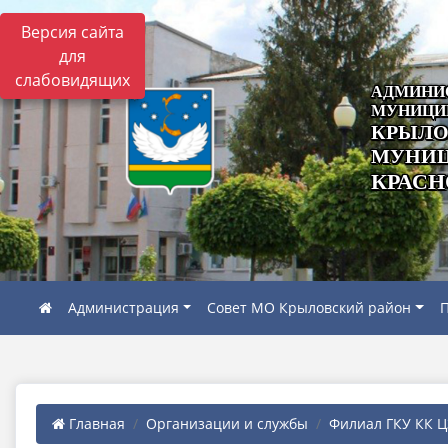
Версия сайта
для
слабовидящих
АДМИНИ
МУНИЦИ
КРЫЛО
МУНИЦ
КРАСН
Администрация
Совет МО Крыловский район
П
Главная
Организации и службы
Филиал ГКУ КК ЦЗ