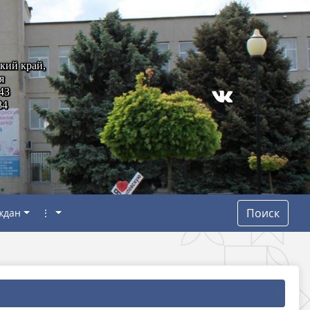
кий край,
я
43
84
Поиск
ждан
⋮