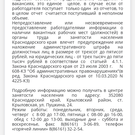
вакансиях, это единое целое, в случае если от
работодателя поступает только один из отчетов, то
в целом отчет считается поступивший в неполном
объеме.
Непредоставление или несвоевременное
предоставление работодателями информации о
наличии вакантных рабочих мест (должностей) в
органы труда и занятости населения
Краснодарского края влечет предупреждение или
наложение административного штрафа на
должностных лиц в размере от трехсот до пятисот
рублей, на юридических лиц - от трех тысяч до пяти
тысяч рублей в соответствии со статьей 4.1.1.
Закона Краснодарского края от 23 июля 2003 г. N
608-КЗ "Об административных правонарушениях"(в
ред. Закона Краснодарского края от 10.03.2020 N
4225-КЗ)
Подробную информацию можно получить в центре
занятости населения по адресу: 352080
Краснодарский край, Крыловский район, ст.
Крыловская, ул. Пушкина, 24.
Режим работы: понедельник, вторник, среда,
четверг с 8-00 до 17-00, пятница с 08-00 до 16-00,
обед с 12-00 до 13-00, выходные дни - суббота и
воскресенье, факс 8(86161) 3-06-89, телефон
«горячей линии» 8(86161) 32-2-54.