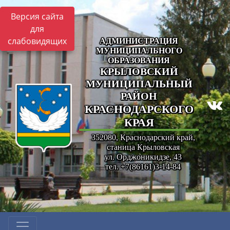
Версия сайта
для
слабовидящих
АДМИНИСТРАЦИЯ
МУНИЦИПАЛЬНОГО
ОБРАЗОВАНИЯ
КРЫЛОВСКИЙ
МУНИЦИПАЛЬНЫЙ
РАЙОН
КРАСНОДАРСКОГО
КРАЯ
352080, Краснодарский край,
станица Крыловская
ул. Орджоникидзе, 43
тел. +7(86161)3-14-84