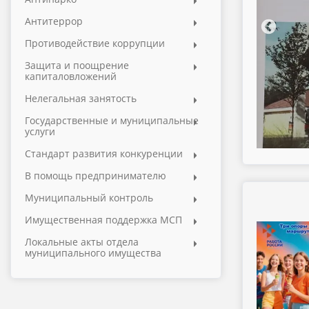
Антитеррор
Противодействие коррупции
Защита и поощрение
капиталовложений
МКУ «СЕЗ» проведено совещание на
ной организацией, на площадке здания
Нелегальная занятость
иса врача общей практики в станице
Новопашковской
Государственные и муниципальные
услуги
Стандарт развития конкуренции
В помощь предпринимателю
Муниципальный контроль
Имущественная поддержка МСП
Локальные акты отдела
муниципального имущества