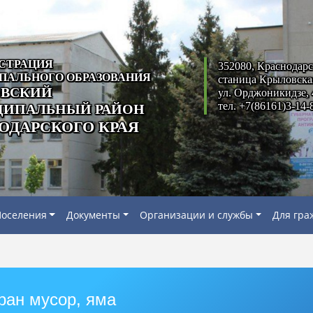
СТРАЦИЯ
352080, Краснодарс
ПАЛЬНОГО ОБРАЗОВАНИЯ
станица Крыловска
ВСКИЙ
ул. Орджоникидзе, 
тел. +7(86161)3-14-
ИПАЛЬНЫЙ РАЙОН
ОДАРСКОГО КРАЯ
оселения
Документы
Организации и службы
Для гра
ран мусор, яма