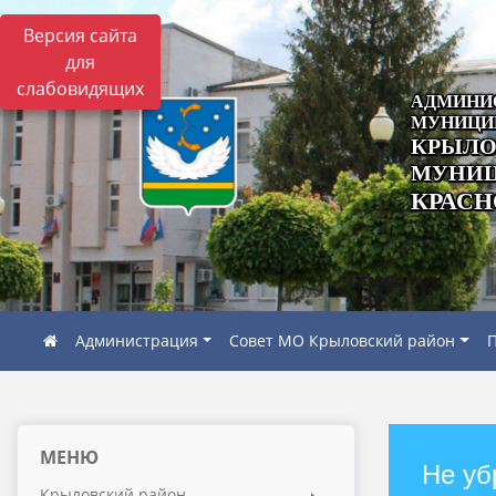
Версия сайта
для
слабовидящих
АДМИНИ
МУНИЦИ
КРЫЛО
МУНИЦ
КРАСН
Администрация
Совет МО Крыловский район
П
МЕНЮ
Не уб
Крыловский район