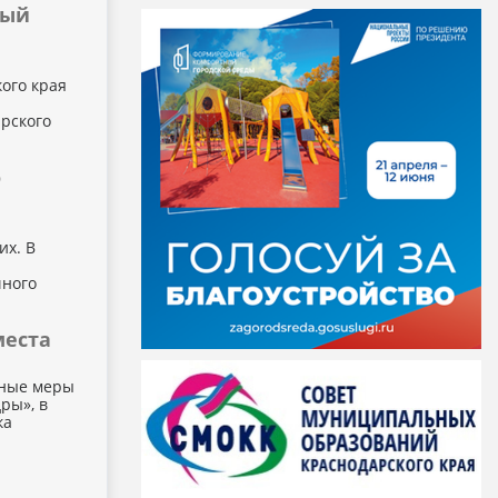
ный
ого края
рского
о
их. В
чного
места
вные меры
ры», в
ка