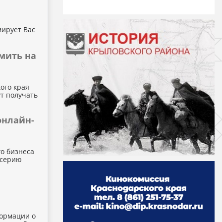
мирует Вас
мить на
ого края
ут получать
онлайн-
го бизнеса
 серию
формации о