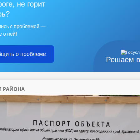
оге, не горит
рь?
лись с проблемой —
 о ней!
щить о проблеме
Решаем в
И РАЙОНА