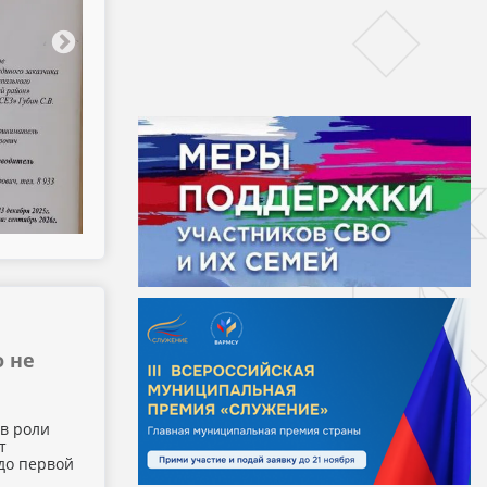
Обязанность работодат
о не
в роли
т
до первой