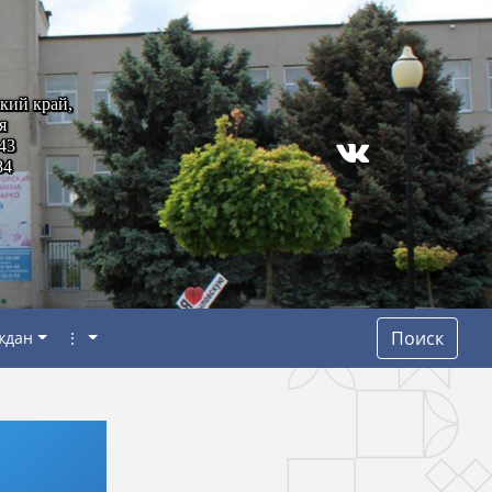
кий край,
я
43
84
Поиск
ждан
⋮