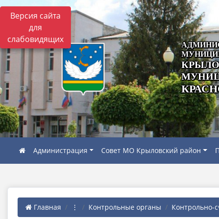
Версия сайта
для
слабовидящих
АДМИНИ
МУНИЦИ
КРЫЛО
МУНИЦ
КРАСН
Администрация
Совет МО Крыловский район
П
Главная
⋮
Контрольные органы
Контрольно-с