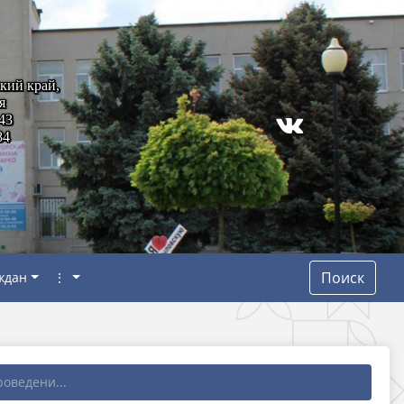
кий край,
я
43
84
Поиск
ждан
⋮
оведени...