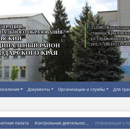
СТРАЦИЯ
352080, Краснодарс
ПАЛЬНОГО ОБРАЗОВАНИЯ
станица Крыловска
ВСКИЙ
ул. Орджоникидзе, 
тел. +7(86161)3-14-
ИПАЛЬНЫЙ РАЙОН
ОДАРСКОГО КРАЯ
оселения
Документы
Организации и службы
Для гра
четная палата
Контрольная деятельнос...
Информация о пр