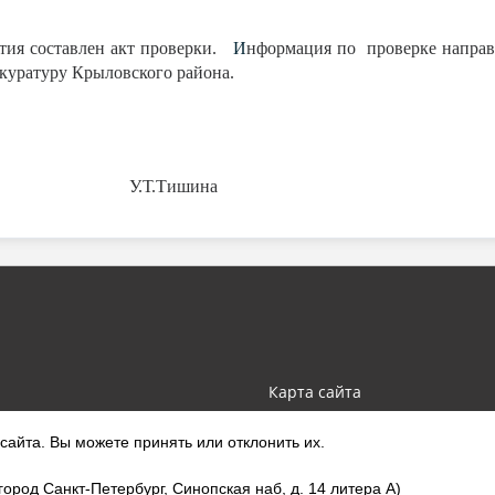
ия составлен акт проверки.
И
нформация по проверке направ
куратуру Крыловского района.
район У.Т.Тишина
Карта сайта
айта. Вы можете принять или отклонить их.
род Санкт-Петербург, Синопская наб, д. 14 литера А)