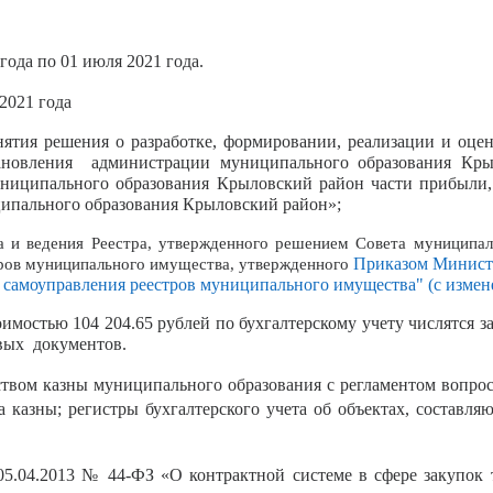
года по 01 июля 2021 года.
.2021 года
ятия решения о разработке, формировании, реализации и оц
тановления администрации муниципального образования Кр
ниципального образования Крыловский район части прибыли,
ипального образования Крыловский район»;
едения Реестра, утвержденного решением Совета муниципальн
Приказом Министер
тров муниципального имущества, утвержденного
 самоуправления реестров муниципального имущества" (с изме
стью 104 204.65 рублей по бухгалтерскому учету числятся з
вых документов.
м казны муниципального образования с регламентом вопрос
а казны
; регистры бухгалтерского учета об объектах, состав
13 № 44-ФЗ «О контрактной системе в сфере закупок това