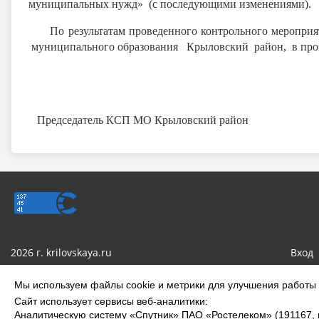
муниципальных нужд» (с последующими изменениями).
По результатам проведенного контрольного мероприят
муниципального образования Крыловский район, в про
Председатель КСП МО Крыловский 
2026 г. krilovskaya.ru
Вход
Сделано на KubCMS
Мы используем файлы cookie и метрики для улучшения работы с
Сайт использует сервисы веб-аналитики:
Аналитическую систему «Спутник» ПАО «Ростелеком» (191167, го