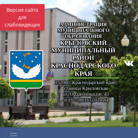
Версия сайта
для
слабовидящих
АДМИНИСТРАЦИЯ
МУНИЦИПАЛЬНОГО
ОБРАЗОВАНИЯ
КРЫЛОВСКИЙ
МУНИЦИПАЛЬНЫЙ
РАЙОН
КРАСНОДАРСКОГО
КРАЯ
352080, Краснодарский край,
станица Крыловская
ул. Орджоникидзе, 43
тел. +7(86161)3-14-84