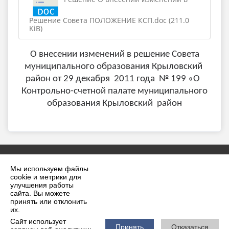
Решение Совета ПОЛОЖЕНИЕ КСП.doc (211.0
KiB)
О внесении изменений в решение Совета
муниципального образования Крыловский
район от 29 декабря 2011 года № 199 «О
Контрольно-счетной палате муниципального
образования Крыловский район
Мы используем файлы
cookie и метрики для
улучшения работы
сайта. Вы можете
принять или отклонить
2026 г. krilovskaya.ru
их.
Вход
Карта сайта
Сайт использует
Политика обработки персональных данных
Принять
Отказаться