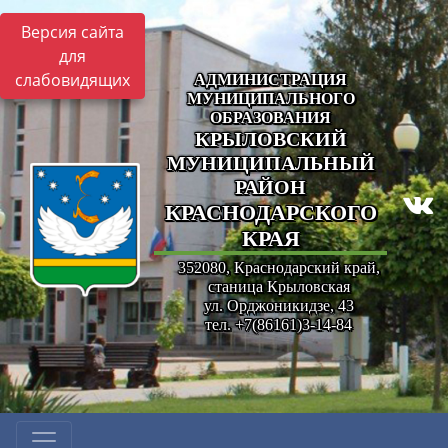
Версия сайта
для
слабовидящих
АДМИНИСТРАЦИЯ
МУНИЦИПАЛЬНОГО
ОБРАЗОВАНИЯ
КРЫЛОВСКИЙ
МУНИЦИПАЛЬНЫЙ
РАЙОН
КРАСНОДАРСКОГО
КРАЯ
352080, Краснодарский край,
станица Крыловская
ул. Орджоникидзе, 43
тел. +7(86161)3-14-84