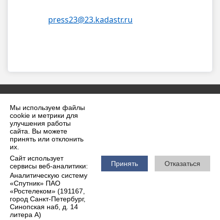
press23@23.kadastr.ru
h
Мы используем файлы
cookie и метрики для
улучшения работы
сайта. Вы можете
принять или отклонить
2026 г. krilovskaya.ru
их.
Вход
Карта сайта
Сайт использует
Политика обработки персональных данных
Принять
Отказаться
сервисы веб-аналитики:
Аналитическую систему
Сделано на KubCMS
«Спутник» ПАО
Разработка и поддержка
«Ростелеком» (191167,
город Санкт-Петербург,
Синопская наб, д. 14
литера А)