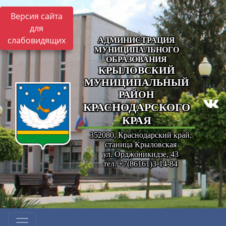
Версия сайта
для
слабовидящих
АДМИНИСТРАЦИЯ
МУНИЦИПАЛЬНОГО
ОБРАЗОВАНИЯ
КРЫЛОВСКИЙ
МУНИЦИПАЛЬНЫЙ
РАЙОН
КРАСНОДАРСКОГО
КРАЯ
352080, Краснодарский край,
станица Крыловская
ул. Орджоникидзе, 43
тел. +7(86161)3-14-84