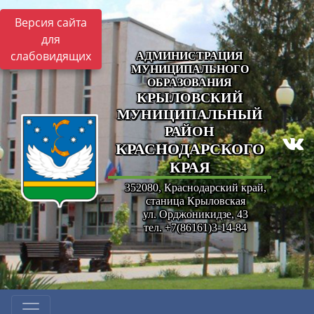
Версия сайта
для
слабовидящих
АДМИНИСТРАЦИЯ
МУНИЦИПАЛЬНОГО
ОБРАЗОВАНИЯ
КРЫЛОВСКИЙ
МУНИЦИПАЛЬНЫЙ
РАЙОН
КРАСНОДАРСКОГО
КРАЯ
352080, Краснодарский край,
станица Крыловская
ул. Орджоникидзе, 43
тел. +7(86161)3-14-84