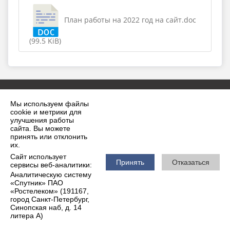
План работы на 2022 год на сайт.doc
(99.5 KiB)
Мы используем файлы
cookie и метрики для
улучшения работы
сайта. Вы можете
принять или отклонить
2026 г. krilovskaya.ru
их.
Вход
Карта сайта
Сайт использует
Политика обработки персональных данных
Принять
Отказаться
сервисы веб-аналитики:
Аналитическую систему
Сделано на KubCMS
«Спутник» ПАО
Разработка и поддержка
«Ростелеком» (191167,
город Санкт-Петербург,
Синопская наб, д. 14
литера А)