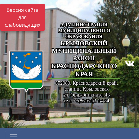
Версия сайта
для
слабовидящих
АДМИНИСТРАЦИЯ
МУНИЦИПАЛЬНОГО
ОБРАЗОВАНИЯ
КРЫЛОВСКИЙ
МУНИЦИПАЛЬНЫЙ
РАЙОН
КРАСНОДАРСКОГО
КРАЯ
352080, Краснодарский край,
станица Крыловская
ул. Орджоникидзе, 43
тел. +7(86161)3-14-84