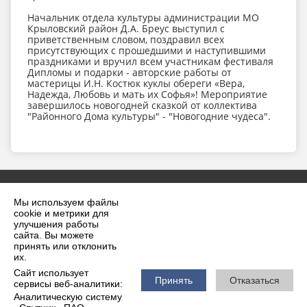
Начальник отдела культуры администрации МО
Крыловский район Д.А. Бреус выступил с
приветственным словом, поздравил всех
присутствующих с прошедшими и наступившими
праздниками и вручил всем участникам фестиваля
Дипломы и подарки - авторские работы от
мастерицы И.Н. Костюк куклы обереги «Вера,
Надежда, Любовь и мать их Софья»! Мероприятие
завершилось новогодней сказкой от коллектива
"Районного Дома культуры" - "Новогодние чудеса".
Мы используем файлы
cookie и метрики для
улучшения работы
сайта. Вы можете
принять или отклонить
2026 г. krilovskaya.ru
их.
Вход
Карта сайта
Сайт использует
Политика обработки персональных данных
Принять
Отказаться
сервисы веб-аналитики:
Аналитическую систему