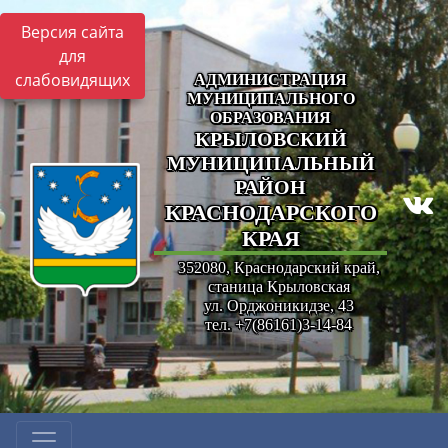
Версия сайта
для
слабовидящих
АДМИНИСТРАЦИЯ
МУНИЦИПАЛЬНОГО
ОБРАЗОВАНИЯ
КРЫЛОВСКИЙ
МУНИЦИПАЛЬНЫЙ
РАЙОН
КРАСНОДАРСКОГО
КРАЯ
352080, Краснодарский край,
станица Крыловская
ул. Орджоникидзе, 43
тел. +7(86161)3-14-84