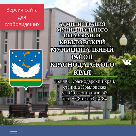
Версия сайта
для
слабовидящих
АДМИНИСТРАЦИЯ
МУНИЦИПАЛЬНОГО
ОБРАЗОВАНИЯ
КРЫЛОВСКИЙ
МУНИЦИПАЛЬНЫЙ
РАЙОН
КРАСНОДАРСКОГО
КРАЯ
352080, Краснодарский край,
станица Крыловская
ул. Орджоникидзе, 43
тел. +7(86161)3-14-84