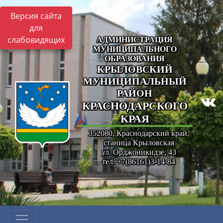
Версия сайта
для
слабовидящих
АДМИНИСТРАЦИЯ
МУНИЦИПАЛЬНОГО
ОБРАЗОВАНИЯ
КРЫЛОВСКИЙ
МУНИЦИПАЛЬНЫЙ
РАЙОН
КРАСНОДАРСКОГО
КРАЯ
352080, Краснодарский край,
станица Крыловская
ул. Орджоникидзе, 43
тел. +7(86161)3-14-84