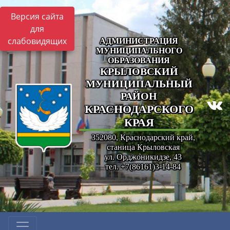
Версия сайта
для
слабовидящих
АДМИНИСТРАЦИЯ
МУНИЦИПАЛЬНОГО
ОБРАЗОВАНИЯ
КРЫЛОВСКИЙ
МУНИЦИПАЛЬНЫЙ
РАЙОН
КРАСНОДАРСКОГО
КРАЯ
352080, Краснодарский край,
станица Крыловская
ул. Орджоникидзе, 43
тел. +7(86161)3-14-84