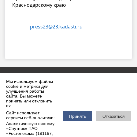
Краснодарскому краю
press23@23.kadastr.ru
h
Мы используем файлы
cookie и метрики для
улучшения работы
сайта. Вы можете
принять или отклонить
2026 г. krilovskaya.ru
их.
Вход
Карта сайта
Сайт использует
Политика обработки персональных данных
Принять
Отказаться
сервисы веб-аналитики:
Аналитическую систему
Сделано на KubCMS
«Спутник» ПАО
Разработка и поддержка
«Ростелеком» (191167,