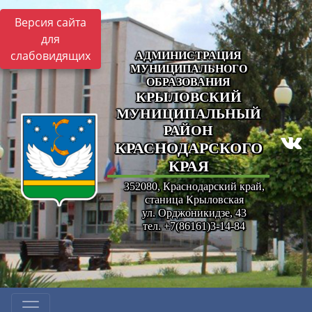
Версия сайта
для
слабовидящих
АДМИНИСТРАЦИЯ
МУНИЦИПАЛЬНОГО
ОБРАЗОВАНИЯ
КРЫЛОВСКИЙ
МУНИЦИПАЛЬНЫЙ
РАЙОН
КРАСНОДАРСКОГО
КРАЯ
352080, Краснодарский край,
станица Крыловская
ул. Орджоникидзе, 43
тел. +7(86161)3-14-84