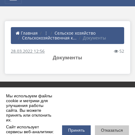
Главная
⋮
Сельское хозяйство
Сельскохозяйственная к...
Документы
28.03.2022 12:56
52
Документы
Мы используем файлы
cookie и метрики для
улучшения работы
сайта. Вы можете
принять или отклонить
2026 г. krilovskaya.ru
их.
Вход
Карта сайта
Сайт использует
Политика обработки персональных данных
Принять
Отказаться
сервисы веб-аналитики: