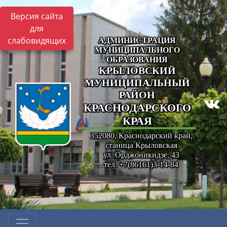
Версия сайта
для
слабовидящих
АДМИНИСТРАЦИЯ
МУНИЦИПАЛЬНОГО
ОБРАЗОВАНИЯ
КРЫЛОВСКИЙ
МУНИЦИПАЛЬНЫЙ
РАЙОН
КРАСНОДАРСКОГО
КРАЯ
352080, Краснодарский край,
станица Крыловская
ул. Орджоникидзе, 43
тел. +7(86161)3-14-84