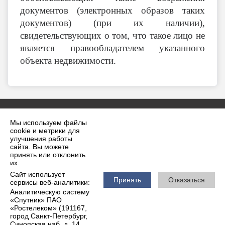
документов (электронных образов таких
документов) (при их наличии),
свидетельствующих о том, что такое лицо не
является правообладателем указанного
объекта недвижимости.
Мы используем файлы
cookie и метрики для
улучшения работы
сайта. Вы можете
принять или отклонить
2026 г. krilovskaya.ru
их.
Вход
Карта сайта
Сайт использует
Политика обработки персональных данных
Принять
Отказаться
сервисы веб-аналитики:
Аналитическую систему
Сделано на KubCMS
«Спутник» ПАО
Разработка и поддержка
«Ростелеком» (191167,
город Санкт-Петербург,
Синопская наб, д. 14