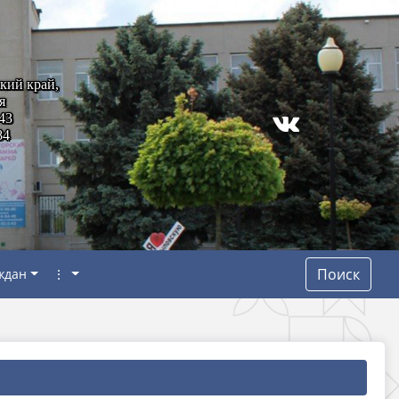
кий край,
я
43
84
Поиск
ждан
⋮