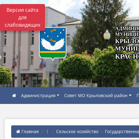
Версия сайта
для
слабовидящих
АДМИНИ
МУНИЦИ
КРЫЛО
МУНИЦ
КРАСН
Администрация
Совет МО Крыловский район
П
Главная
⋮
Сельское хозяйство
Государственна