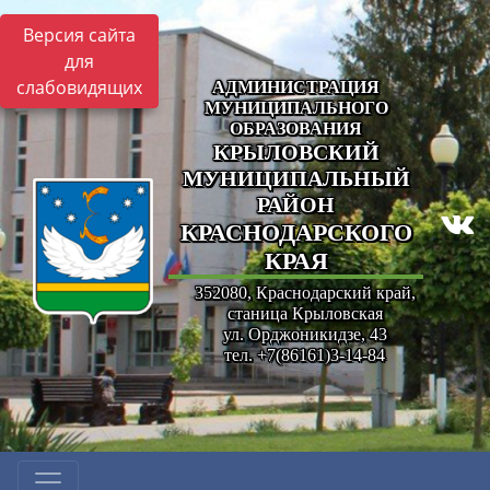
Версия сайта
для
слабовидящих
АДМИНИСТРАЦИЯ
МУНИЦИПАЛЬНОГО
ОБРАЗОВАНИЯ
КРЫЛОВСКИЙ
МУНИЦИПАЛЬНЫЙ
РАЙОН
КРАСНОДАРСКОГО
КРАЯ
352080, Краснодарский край,
станица Крыловская
ул. Орджоникидзе, 43
тел. +7(86161)3-14-84