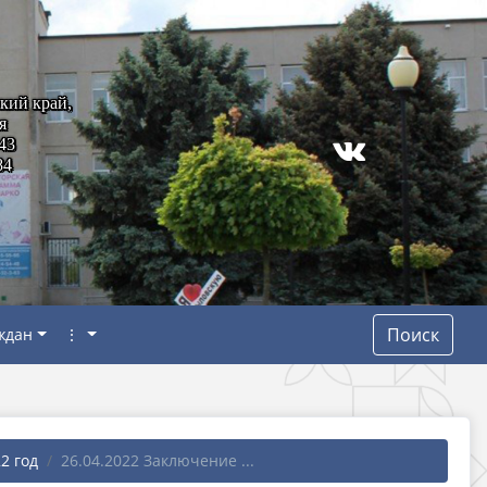
кий край,
я
43
84
Поиск
ждан
⋮
2 год
26.04.2022 Заключение ...