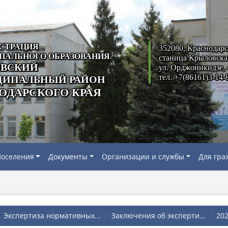
СТРАЦИЯ
352080, Краснодарс
ПАЛЬНОГО ОБРАЗОВАНИЯ
станица Крыловска
ВСКИЙ
ул. Орджоникидзе, 
тел. +7(86161)3-14-
ИПАЛЬНЫЙ РАЙОН
ОДАРСКОГО КРАЯ
оселения
Документы
Организации и службы
Для гра
Экспертиза нормативных...
Заключения об эксперти...
202