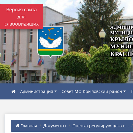
Версия сайта
для
слабовидящих
АДМИНИ
МУНИЦИ
КРЫЛО
МУНИЦ
КРАСН
Администрация
Совет МО Крыловский район
П
Главная
Документы
Оценка регулирующего в...