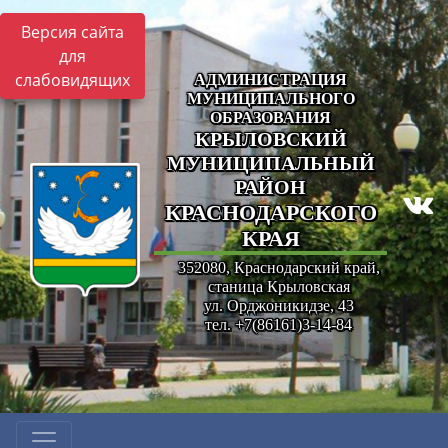
Версия сайта
для
слабовидящих
АДМИНИСТРАЦИЯ
МУНИЦИПАЛЬНОГО
ОБРАЗОВАНИЯ
КРЫЛОВСКИЙ
МУНИЦИПАЛЬНЫЙ
РАЙОН
КРАСНОДАРСКОГО
КРАЯ
352080, Краснодарский край,
станица Крыловская
ул. Орджоникидзе, 43
тел. +7(86161)3-14-84