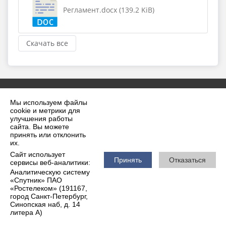
Регламент.docx (139.2 KiB)
Скачать все
Мы используем файлы
cookie и метрики для
улучшения работы
сайта. Вы можете
принять или отклонить
2026 г. krilovskaya.ru
их.
Вход
Карта сайта
Сайт использует
Политика обработки персональных данных
Принять
Отказаться
сервисы веб-аналитики:
Аналитическую систему
Сделано на KubCMS
«Спутник» ПАО
Разработка и поддержка
«Ростелеком» (191167,
город Санкт-Петербург,
Синопская наб, д. 14
литера А)