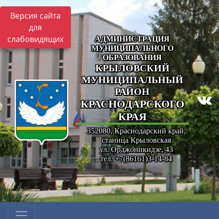
Версия сайта
для
слабовидящих
АДМИНИСТРАЦИЯ
МУНИЦИПАЛЬНОГО
ОБРАЗОВАНИЯ
КРЫЛОВСКИЙ
МУНИЦИПАЛЬНЫЙ
РАЙОН
КРАСНОДАРСКОГО
КРАЯ
352080, Краснодарский край,
станица Крыловская
ул. Орджоникидзе, 43
тел. +7(86161)3-14-84