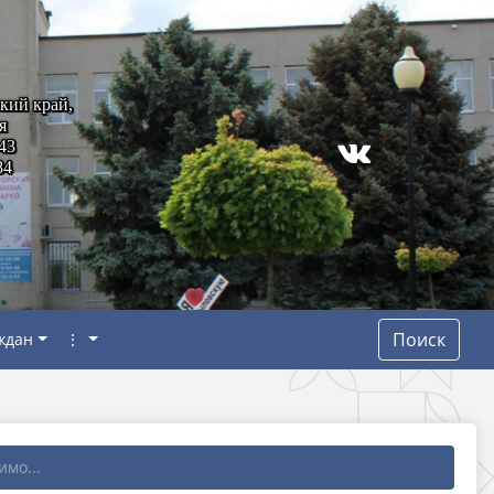
кий край,
я
43
84
Поиск
ждан
⋮
мо...