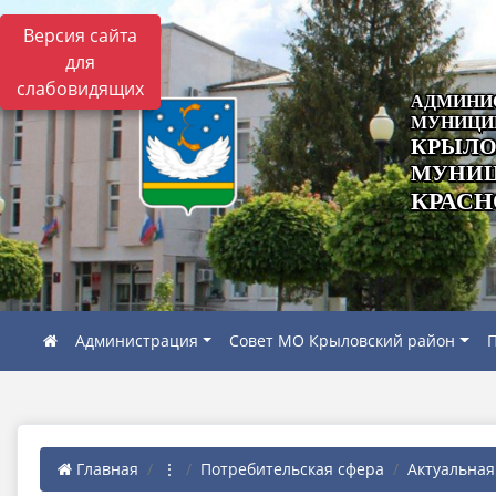
Версия сайта
для
слабовидящих
АДМИНИ
МУНИЦИ
КРЫЛО
МУНИЦ
КРАСН
Администрация
Совет МО Крыловский район
П
Главная
⋮
Потребительская сфера
Актуальна