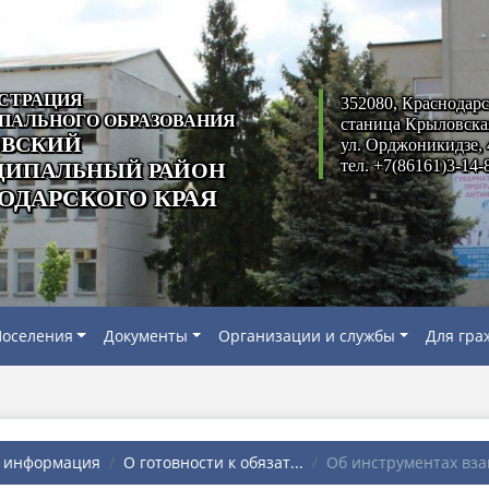
СТРАЦИЯ
352080, Краснодарс
ПАЛЬНОГО ОБРАЗОВАНИЯ
станица Крыловска
ВСКИЙ
ул. Орджоникидзе, 
тел. +7(86161)3-14-
ИПАЛЬНЫЙ РАЙОН
ОДАРСКОГО КРАЯ
оселения
Документы
Организации и службы
Для гра
я информация
О готовности к обязат...
Об инструментах взаи