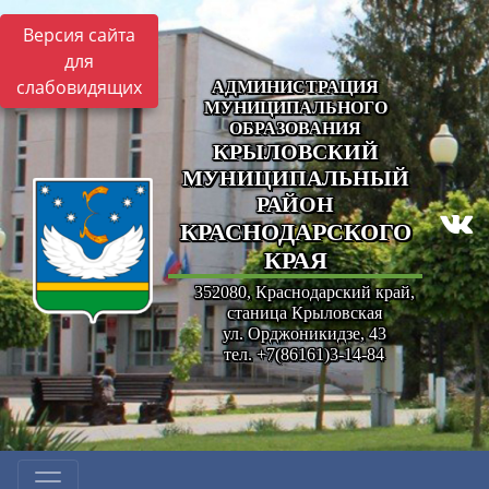
Версия сайта
для
слабовидящих
АДМИНИСТРАЦИЯ
МУНИЦИПАЛЬНОГО
ОБРАЗОВАНИЯ
КРЫЛОВСКИЙ
МУНИЦИПАЛЬНЫЙ
РАЙОН
КРАСНОДАРСКОГО
КРАЯ
352080, Краснодарский край,
станица Крыловская
ул. Орджоникидзе, 43
тел. +7(86161)3-14-84