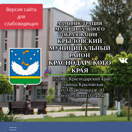
Версия сайта
для
слабовидящих
АДМИНИСТРАЦИЯ
МУНИЦИПАЛЬНОГО
ОБРАЗОВАНИЯ
КРЫЛОВСКИЙ
МУНИЦИПАЛЬНЫЙ
РАЙОН
КРАСНОДАРСКОГО
КРАЯ
352080, Краснодарский край,
станица Крыловская
ул. Орджоникидзе, 43
тел. +7(86161)3-14-84