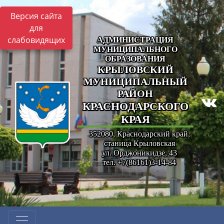
Версия сайта
для
слабовидящих
АДМИНИСТРАЦИЯ
МУНИЦИПАЛЬНОГО
ОБРАЗОВАНИЯ
КРЫЛОВСКИЙ
МУНИЦИПАЛЬНЫЙ
РАЙОН
КРАСНОДАРСКОГО
КРАЯ
352080, Краснодарский край,
станица Крыловская
ул. Орджоникидзе, 43
тел. +7(86161)3-14-84