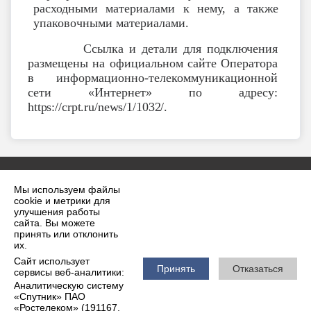
расходными материалами к нему, а также
упаковочными материалами.
Ссылка и детали для подключения
размещены на официальном сайте Оператора
в информационно-телекоммуникационной
сети «Интернет» по адресу:
https://crpt.ru/news/1/1032/.
Мы используем файлы
cookie и метрики для
улучшения работы
сайта. Вы можете
принять или отклонить
2026 г. krilovskaya.ru
их.
Вход
Карта сайта
Сайт использует
Политика обработки персональных данных
Принять
Отказаться
сервисы веб-аналитики:
Аналитическую систему
Сделано на KubCMS
«Спутник» ПАО
Разработка и поддержка
«Ростелеком» (191167,