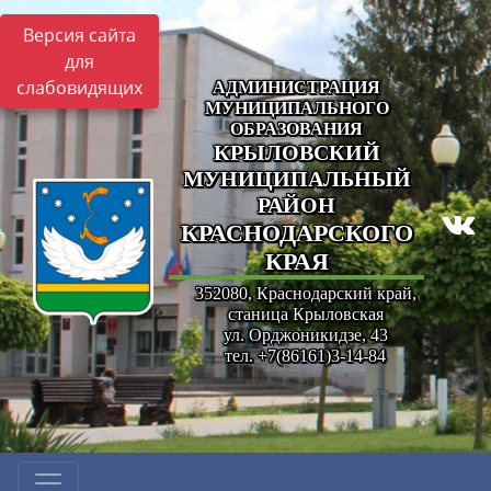
Версия сайта
для
слабовидящих
АДМИНИСТРАЦИЯ
МУНИЦИПАЛЬНОГО
ОБРАЗОВАНИЯ
КРЫЛОВСКИЙ
МУНИЦИПАЛЬНЫЙ
РАЙОН
КРАСНОДАРСКОГО
КРАЯ
352080, Краснодарский край,
станица Крыловская
ул. Орджоникидзе, 43
тел. +7(86161)3-14-84