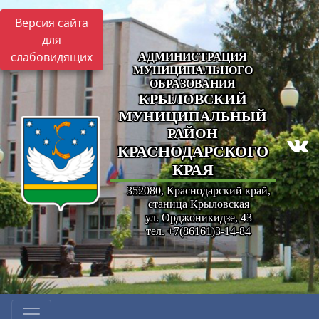
Версия сайта
для
слабовидящих
АДМИНИСТРАЦИЯ
МУНИЦИПАЛЬНОГО
ОБРАЗОВАНИЯ
КРЫЛОВСКИЙ
МУНИЦИПАЛЬНЫЙ
РАЙОН
КРАСНОДАРСКОГО
КРАЯ
352080, Краснодарский край,
станица Крыловская
ул. Орджоникидзе, 43
тел. +7(86161)3-14-84