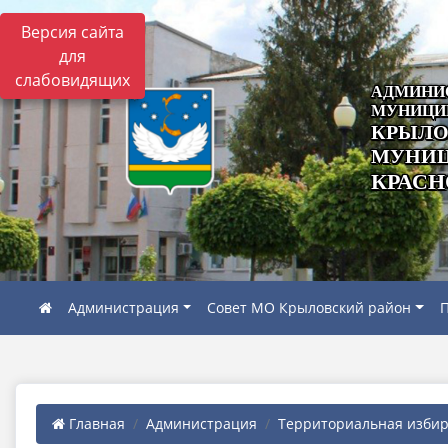
Версия сайта
для
слабовидящих
АДМИНИ
МУНИЦИ
КРЫЛО
МУНИЦ
КРАСН
Администрация
Совет МО Крыловский район
П
Главная
Администрация
Территориальная избира