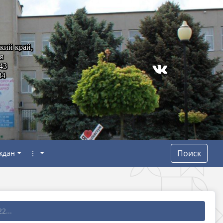
кий край,
я
43
84
Поиск
ждан
⋮
2...