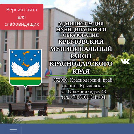
Версия сайта
для
слабовидящих
АДМИНИСТРАЦИЯ
МУНИЦИПАЛЬНОГО
ОБРАЗОВАНИЯ
КРЫЛОВСКИЙ
МУНИЦИПАЛЬНЫЙ
РАЙОН
КРАСНОДАРСКОГО
КРАЯ
352080, Краснодарский край,
станица Крыловская
ул. Орджоникидзе, 43
тел. +7(86161)3-14-84