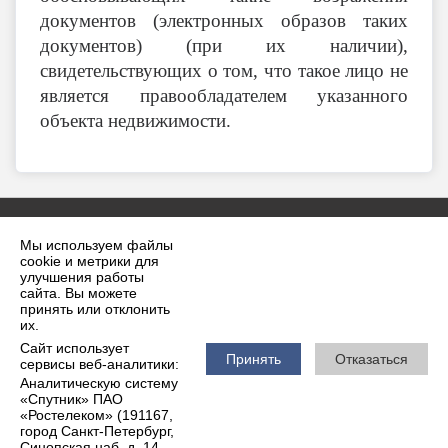
документов (электронных образов таких
документов) (при их наличии),
свидетельствующих о том, что такое лицо не
является правообладателем указанного
объекта недвижимости.
Мы используем файлы
cookie и метрики для
улучшения работы
сайта. Вы можете
принять или отклонить
2026 г. krilovskaya.ru
их.
Вход
Карта сайта
Сайт использует
Политика обработки персональных данных
Принять
Отказаться
сервисы веб-аналитики:
Аналитическую систему
Сделано на KubCMS
«Спутник» ПАО
Разработка и поддержка
«Ростелеком» (191167,
город Санкт-Петербург,
Синопская наб, д. 14