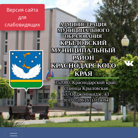
Версия сайта
для
слабовидящих
АДМИНИСТРАЦИЯ
МУНИЦИПАЛЬНОГО
ОБРАЗОВАНИЯ
КРЫЛОВСКИЙ
МУНИЦИПАЛЬНЫЙ
РАЙОН
КРАСНОДАРСКОГО
КРАЯ
352080, Краснодарский край,
станица Крыловская
ул. Орджоникидзе, 43
тел. +7(86161)3-14-84